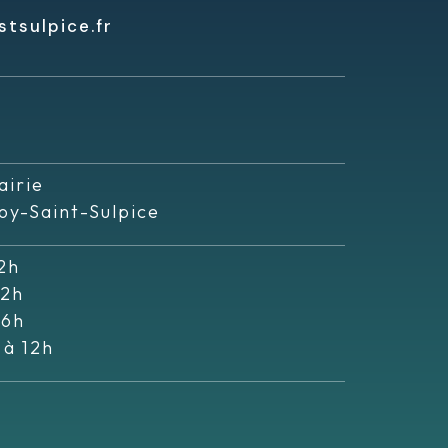
tsulpice.fr
airie
oy-Saint-Sulpice
2h
12h
16h
 à 12h