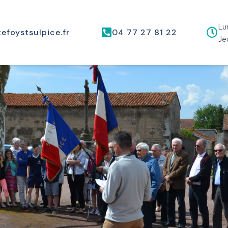
Lun
efoystsulpice.fr
04 77 27 81 22
Jeu