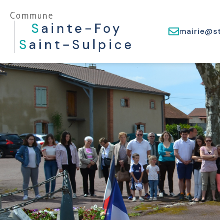
Commune
S
Ainte-Foy
mairie@st
S
Aint-Sulpice