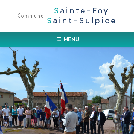
S
Ainte-Foy
Commune
S
Aint-Sulpice
MENU