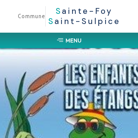
S
Ainte-Foy
Commune
S
Aint-Sulpice
MENU