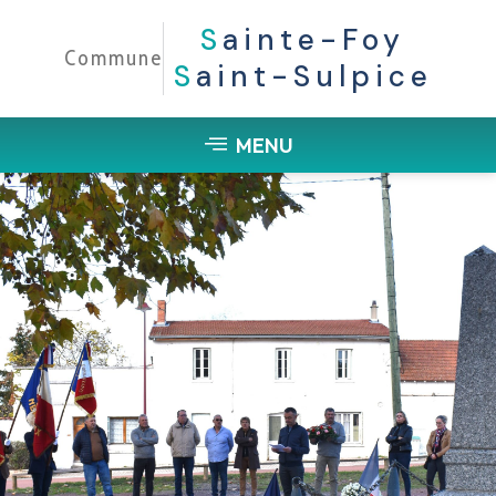
S
Ainte-Foy
Commune
S
Aint-Sulpice
MENU