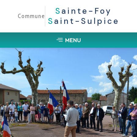
S
Ainte-Foy
Commune
S
Aint-Sulpice
MENU