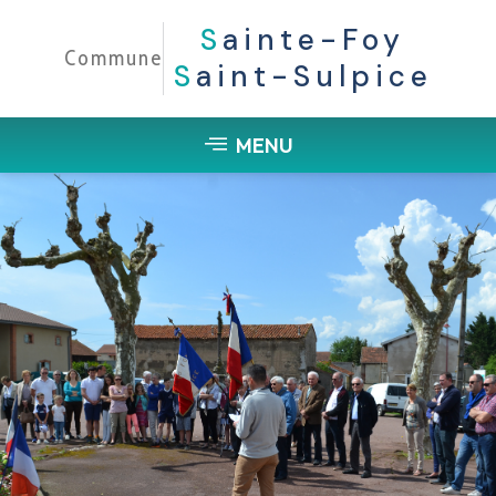
S
Ainte-Foy
Commune
S
Aint-Sulpice
MENU