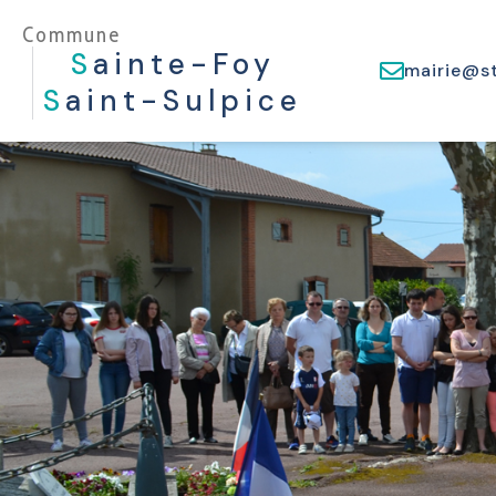
Commune
S
Ainte-Foy
mairie@st
S
Aint-Sulpice