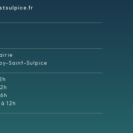
tsulpice.fr
airie
oy-Saint-Sulpice
2h
12h
16h
 à 12h