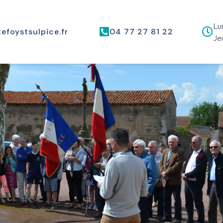
Lun
efoystsulpice.fr
04 77 27 81 22
Jeu