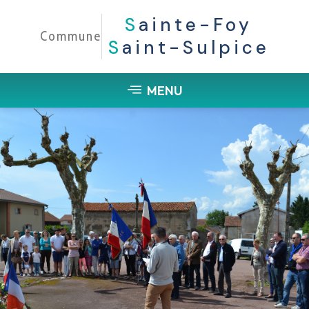
S
Ainte-Foy
Commune
S
Aint-Sulpice
MENU