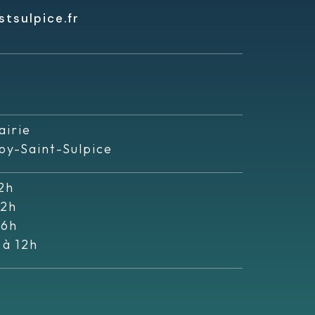
tsulpice.fr
airie
oy-Saint-Sulpice
2h
12h
16h
 à 12h