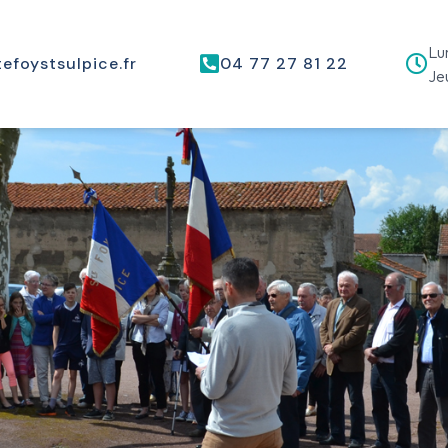
Lun
efoystsulpice.fr
04 77 27 81 22
Jeu