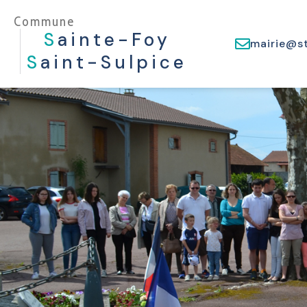
Commune
S
Ainte-Foy
mairie@st
S
Aint-Sulpice