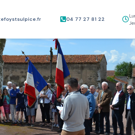
Lun
efoystsulpice.fr
04 77 27 81 22
Jeu