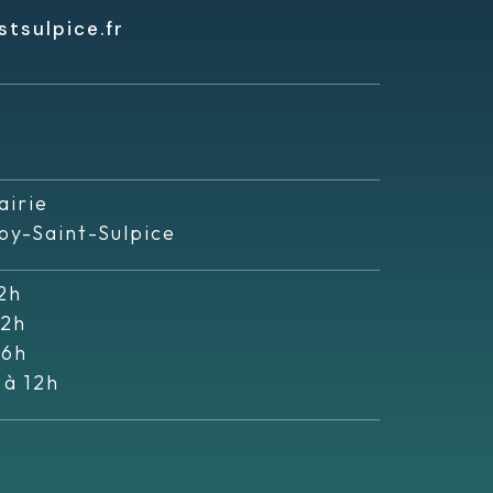
tsulpice.fr
airie
oy-Saint-Sulpice
2h
12h
16h
 à 12h