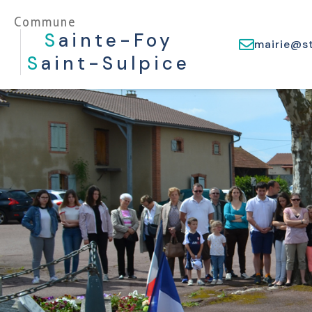
Commune
S
Ainte-Foy
mairie@st
S
Aint-Sulpice