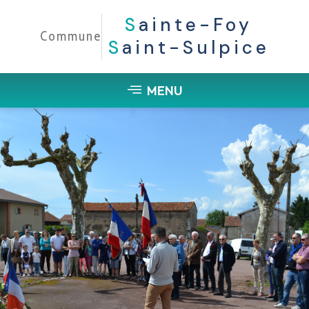
S
Ainte-Foy
Commune
S
Aint-Sulpice
MENU