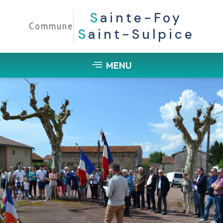
S
Ainte-Foy
Commune
S
Aint-Sulpice
MENU