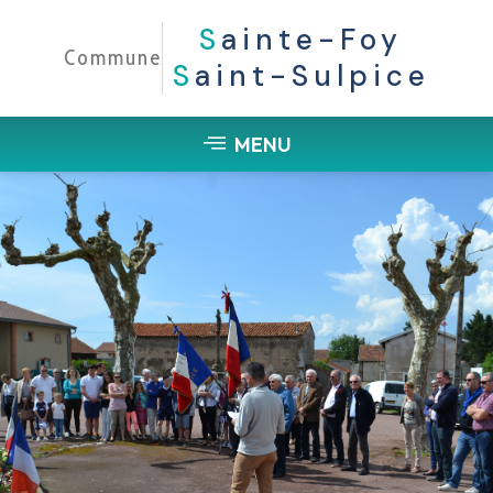
S
Ainte-Foy
Commune
S
Aint-Sulpice
MENU