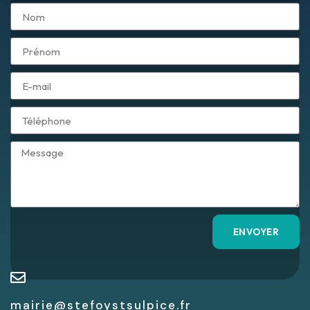
ENVOYER
mairie@stefoystsulpice.fr