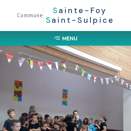
S
Ainte-Foy
Commune
S
Aint-Sulpice
MENU