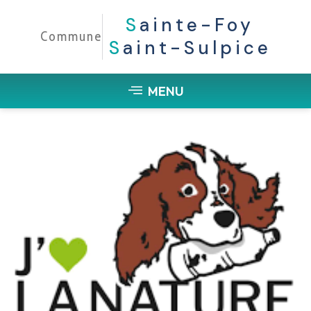
S
Ainte-Foy
Commune
S
Aint-Sulpice
MENU