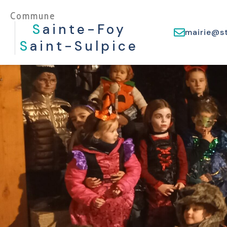
Commune
S
Ainte-Foy
mairie@st
S
Aint-Sulpice