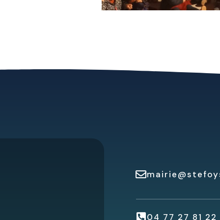
mairie@stefoys
04 77 27 81 22