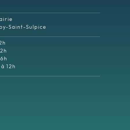
airie
oy-Saint-Sulpice
2h
12h
16h
 à 12h