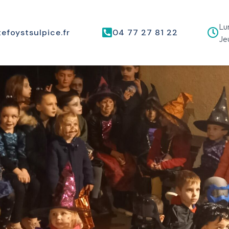
Lun
efoystsulpice.fr
04 77 27 81 22
Jeu